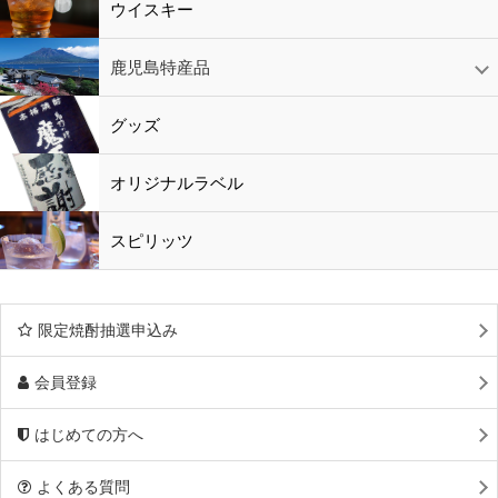
ウイスキー
鹿児島特産品
黒酢・酢
水
鹿児島特産品
おつまみ
グッズ
オリジナルラベル
スピリッツ
限定焼酎抽選申込み
会員登録
はじめての方へ
よくある質問