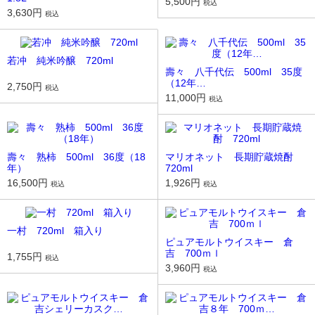
5,500円
税込
3,630円
税込
若冲 純米吟醸 720ml
壽々 八千代伝 500ml 35度
（12年…
2,750円
税込
11,000円
税込
壽々 熟柿 500ml 36度（18
マリオネット 長期貯蔵焼酎
年）
720ml
16,500円
1,926円
税込
税込
一村 720ml 箱入り
ピュアモルトウイスキー 倉
吉 700ｍｌ
1,755円
税込
3,960円
税込