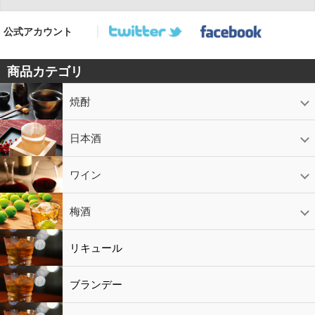
公式アカウント
商品カテゴリ
焼酎
芋焼酎
かめ壷入り焼酎
黒糖焼酎
米焼酎
麦焼酎
そば焼酎
泡盛
とうもろこし焼酎
ギフトコーナー
セットコーナー
益々繁盛
鹿児島限定
日本酒
日本酒
スパークリング
ギフト
ワイン
赤ワイン
白ワイン
ロゼワイン
スパークリング
シャンパン
梅酒
梅酒
シャンパン
リキュール
リキュール
ブランデー