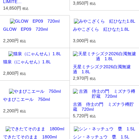
LIMITE…
3,850円
税込
14,850円
税込
GLOW EP09 720ml
みやこざくら 紅ひなた1.8L
2,200円
3,000円
税込
税込
猫泉（にゃんせん）1.8L
天星ミチシズク2026白濁無濾
過 1.8L
2,800円
税込
2,970円
税込
やまびこエール 750ml
古酒 侍士の門 ミズナラ樽貯
蔵 720ml
2,200円
税込
5,720円
税込
できたてそのまま 1800ml
シン・ネッチュウ 甕 1.5L