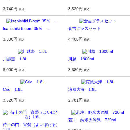
3,740円
3,520円
税込
税込
Isanishiki Bloom 35％ …
倉吉グラスセット
3,300円
4,400円
税込
税込
川越壺 1.8L
川越 1800ml
8,000円
3,680円
税込
税込
Crio 1.8L
涼風大海 1.8L
3,520円
2,781円
税込
税込
若冲 純米大吟醸 720ml
侍士の門 宵螢（よいぼたる）
1.8L