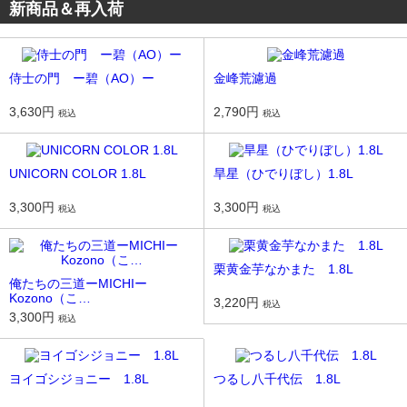
新商品＆再入荷
侍士の門 ー碧（AO）ー
金峰荒濾過
3,630円
2,790円
税込
税込
UNICORN COLOR 1.8L
旱星（ひでりぼし）1.8L
3,300円
3,300円
税込
税込
栗黄金芋なかまた 1.8L
俺たちの三道ーMICHIー
Kozono（こ…
3,220円
税込
3,300円
税込
ヨイゴシジョニー 1.8L
つるし八千代伝 1.8L