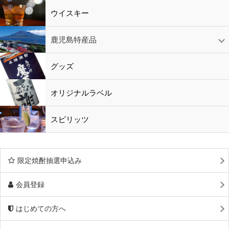
ウイスキー
鹿児島特産品
黒酢・酢
水
鹿児島特産品
おつまみ
グッズ
オリジナルラベル
スピリッツ
限定焼酎抽選申込み
会員登録
はじめての方へ