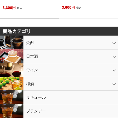
3,600
円
3,600
円
税込
税込
商品カテゴリ
焼酎
芋焼酎
かめ壷入り焼酎
黒糖焼酎
米焼酎
麦焼酎
そば焼酎
泡盛
とうもろこし焼酎
ギフトコーナー
セットコーナー
益々繁盛
鹿児島限定
日本酒
日本酒
スパークリング
ギフト
ワイン
赤ワイン
白ワイン
ロゼワイン
スパークリング
シャンパン
梅酒
梅酒
シャンパン
リキュール
リキュール
ブランデー