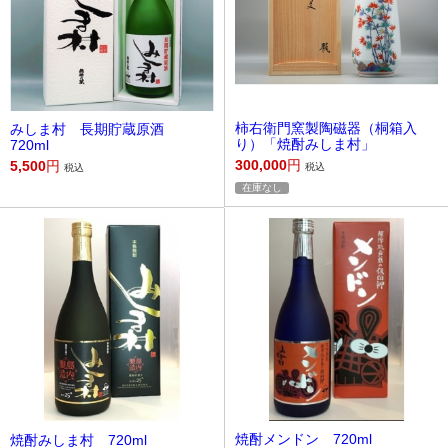
柿右衛門窯製陶磁器（桐箱入
みしま村 長期貯蔵原酒
り）「焼酎みしま村」
720ml
300,000
円
5,500
円
税込
税込
在庫なし
焼酎メンドン 720ml
焼酎みしま村 720ml