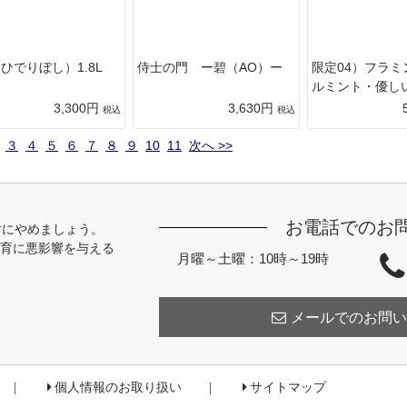
ひでりぼし）1.8L
侍士の門 ー碧（AO）ー
限定04）フラミ
ルミント・優し
3,300円
3,630円
税込
税込
３
４
５
６
７
８
９
10
11
次へ >>
お電話でのお
対にやめましょう。
育に悪影響を与える
月曜～土曜：10時～19時
メールでのお問い
個人情報のお取り扱い
サイトマップ