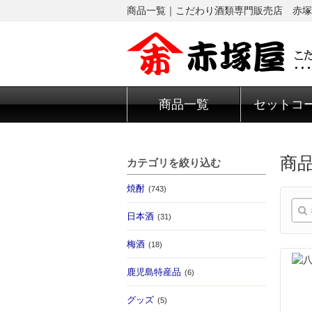
商品一覧｜こだわり酒類専門販売店 赤塚
商品一覧
セットコ
商
カテゴリを絞り込む
焼酎
(743)
日本酒
(31)
梅酒
(18)
鹿児島特産品
(6)
グッズ
(5)