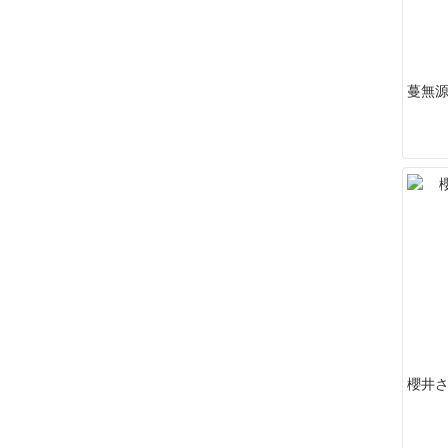
蔓無源氏
櫻井さ