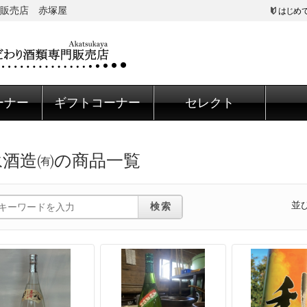
販売店 赤塚屋
はじめ
ーナー
ギフトコーナー
セレクト
永酒造㈲の商品一覧
並
検索