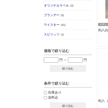
オリジナルラベル
(2)
ブランデー
(5)
ウイスキー
在庫な
(41)
利八白
スピリッツ
(1)
価格で絞り込む
円
～
円
絞り込む
条件で絞り込む
在庫あり
送料込
利八（
絞り込む