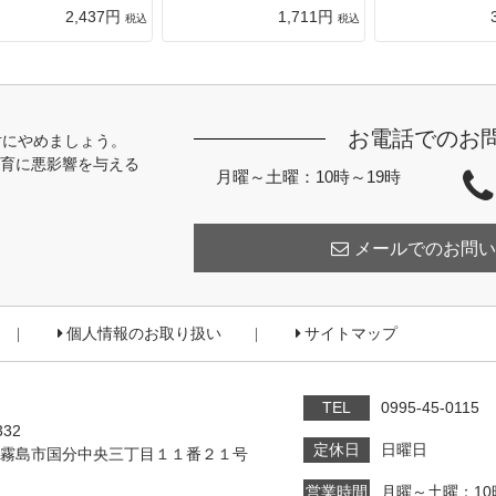
2,437円
1,711円
税込
税込
お電話でのお
対にやめましょう。
育に悪影響を与える
月曜～土曜：10時～19時
メールでのお問い
個人情報のお取り扱い
サイトマップ
TEL
0995-45-0115
332
定休日
日曜日
霧島市国分中央三丁目１１番２１号
営業時間
月曜～土曜：10