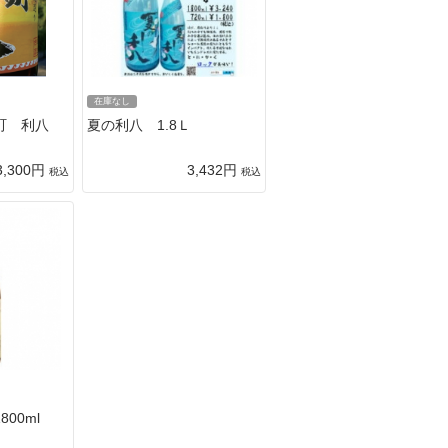
在庫なし
町 利八
夏の利八 1.8Ｌ
3,300円
3,432円
税込
税込
00ml