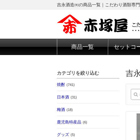
吉永酒造㈲の商品一覧｜こだわり酒類専門
商品一覧
セットコ
吉
カテゴリを絞り込む
焼酎
(741)
日本酒
(31)
梅酒
(18)
鹿児島特産品
(6)
グッズ
(5)