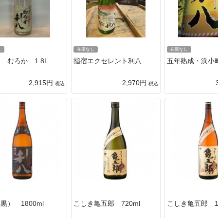
し
在庫なし
在庫なし
 むろか 1.8L
指宿エクセレント利八
五年熟成・浜小
2,915円
2,970円
税込
税込
黒） 1800ml
こしき亀五郎 720ml
こしき亀五郎 18