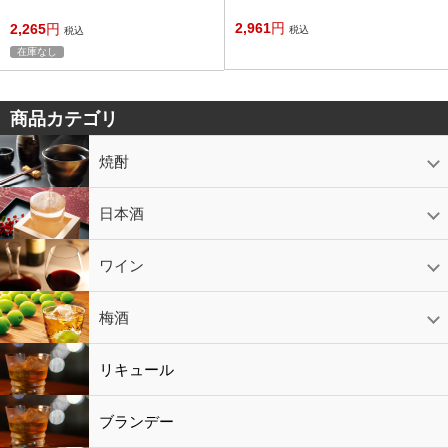
2,961
円
2,265
円
税込
税込
在庫なし
商品カテゴリ
焼酎
芋焼酎
かめ壷入り焼酎
黒糖焼酎
米焼酎
麦焼酎
そば焼酎
泡盛
とうもろこし焼酎
ギフトコーナー
セットコーナー
益々繁盛
鹿児島限定
日本酒
日本酒
スパークリング
ギフト
ワイン
赤ワイン
白ワイン
ロゼワイン
スパークリング
シャンパン
梅酒
梅酒
シャンパン
リキュール
リキュール
ブランデー