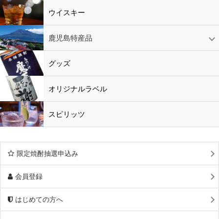
ウイスキー
鹿児島特産品
黒酢・酢
水
鹿児島特産品
おつまみ
グッズ
オリジナルラベル
スピリッツ
限定焼酎抽選申込み
会員登録
はじめての方へ