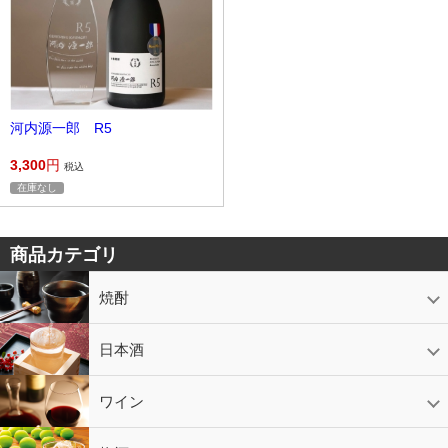
河内源一郎 R5
3,300
円
税込
在庫なし
商品カテゴリ
焼酎
芋焼酎
かめ壷入り焼酎
黒糖焼酎
米焼酎
麦焼酎
そば焼酎
泡盛
とうもろこし焼酎
ギフトコーナー
セットコーナー
益々繁盛
鹿児島限定
日本酒
日本酒
スパークリング
ギフト
ワイン