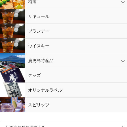
赤ワイン
白ワイン
ロゼワイン
スパークリング
シャンパン
梅酒
梅酒
シャンパン
リキュール
リキュール
ブランデー
ウイスキー
鹿児島特産品
黒酢・酢
水
鹿児島特産品
おつまみ
グッズ
オリジナルラベル
スピリッツ