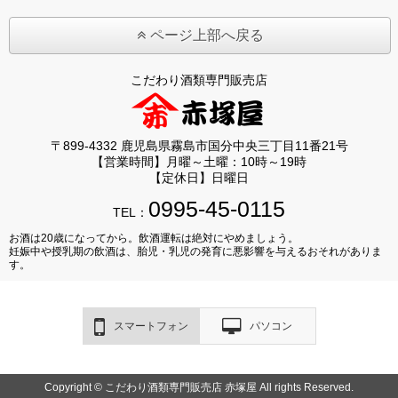
ページ上部へ戻る
こだわり酒類専門販売店
〒899-4332 鹿児島県霧島市国分中央三丁目11番21号
【営業時間】月曜～土曜：10時～19時
【定休日】日曜日
0995-45-0115
TEL：
お酒は20歳になってから。飲酒運転は絶対にやめましょう。
妊娠中や授乳期の飲酒は、胎児・乳児の発育に悪影響を与えるおそれがありま
す。
スマートフォン
パソコン
Copyright © こだわり酒類専門販売店 赤塚屋 All rights Reserved.