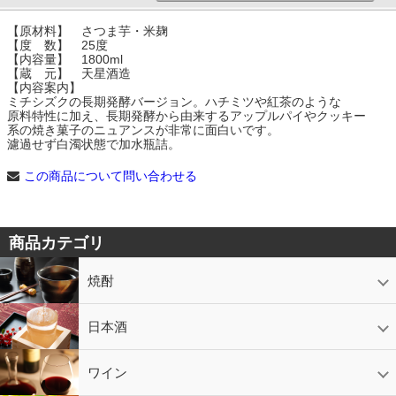
【原材料】 さつま芋・米麹
【度 数】 25度
【内容量】 1800ml
【蔵 元】 天星酒造
【内容案内】
ミチシズクの長期発酵バージョン。ハチミツや紅茶のような
原料特性に加え、長期発酵から由来するアップルパイやクッキー
系の焼き菓子のニュアンスが非常に面白いです。
濾過せず白濁状態で加水瓶詰。
この商品について問い合わせる
商品カテゴリ
焼酎
芋焼酎
かめ壷入り焼酎
黒糖焼酎
米焼酎
麦焼酎
そば焼酎
泡盛
とうもろこし焼酎
ギフトコーナー
セットコーナー
益々繁盛
鹿児島限定
日本酒
日本酒
スパークリング
ギフト
ワイン