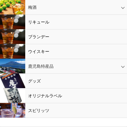
赤ワイン
白ワイン
ロゼワイン
スパークリング
シャンパン
梅酒
梅酒
シャンパン
リキュール
リキュール
ブランデー
ウイスキー
鹿児島特産品
黒酢・酢
水
鹿児島特産品
おつまみ
グッズ
オリジナルラベル
スピリッツ