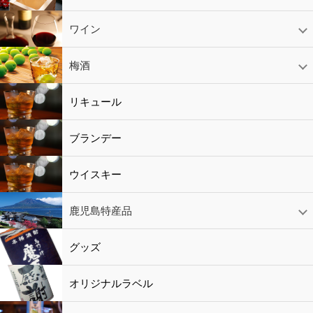
日本酒
スパークリング
ギフト
ワイン
赤ワイン
白ワイン
ロゼワイン
スパークリング
シャンパン
梅酒
梅酒
シャンパン
リキュール
リキュール
ブランデー
ウイスキー
鹿児島特産品
黒酢・酢
水
鹿児島特産品
おつまみ
グッズ
オリジナルラベル