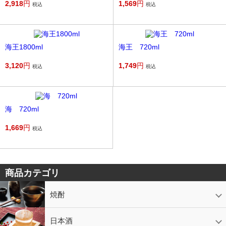
2,918
円
1,569
円
税込
税込
海王1800ml
海王 720ml
3,120
円
1,749
円
税込
税込
海 720ml
1,669
円
税込
商品カテゴリ
焼酎
芋焼酎
かめ壷入り焼酎
黒糖焼酎
米焼酎
麦焼酎
そば焼酎
泡盛
とうもろこし焼酎
ギフトコーナー
セットコーナー
益々繁盛
鹿児島限定
日本酒