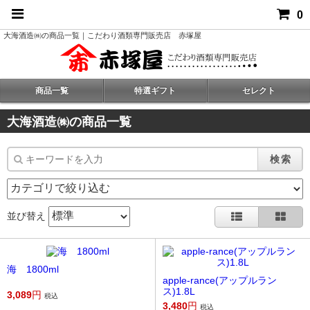
0
大海酒造㈱の商品一覧｜こだわり酒類専門販売店 赤塚屋
商品一覧
特選ギフト
セレクト
大海酒造㈱の商品一覧
検索
並び替え
海 1800ml
apple-rance(アップルラン
ス)1.8L
3,089
円
税込
3,480
円
税込