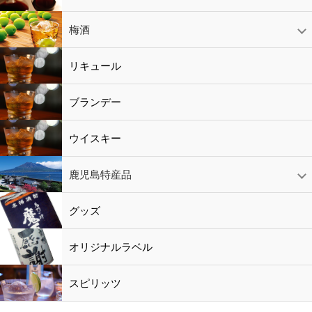
赤ワイン
白ワイン
ロゼワイン
スパークリング
シャンパン
梅酒
梅酒
シャンパン
リキュール
リキュール
ブランデー
ウイスキー
鹿児島特産品
黒酢・酢
水
鹿児島特産品
おつまみ
グッズ
オリジナルラベル
スピリッツ