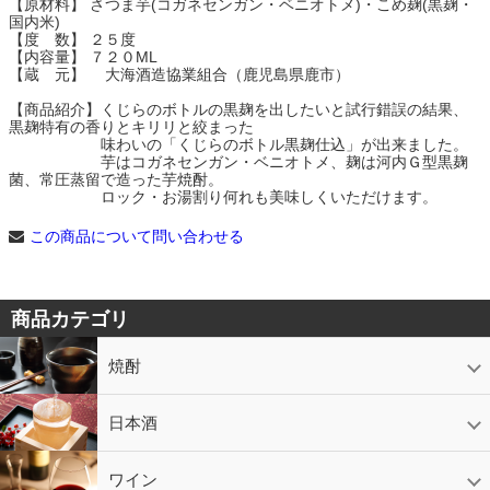
【原材料】 さつま芋(コガネセンガン・ベニオトメ)・こめ麹(黒麹・
国内米)
【度 数】 ２５度
【内容量】 ７２０ML
【蔵 元】 大海酒造協業組合（鹿児島県鹿市）
【商品紹介】くじらのボトルの黒麹を出したいと試行錯誤の結果、
黒麹特有の香りとキリリと絞まった
味わいの「くじらのボトル黒麹仕込」が出来ました。
芋はコガネセンガン・ベニオトメ、麹は河内Ｇ型黒麹
菌、常圧蒸留で造った芋焼酎。
ロック・お湯割り何れも美味しくいただけます。
この商品について問い合わせる
商品カテゴリ
焼酎
芋焼酎
かめ壷入り焼酎
黒糖焼酎
米焼酎
麦焼酎
そば焼酎
泡盛
とうもろこし焼酎
ギフトコーナー
セットコーナー
益々繁盛
鹿児島限定
日本酒
日本酒
スパークリング
ギフト
ワイン