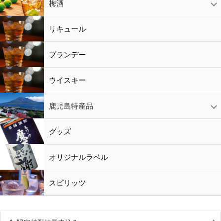
赤ワイン
白ワイン
ロゼワイン
スパークリング
シャンパン
梅酒
梅酒
シャンパン
リキュール
リキュール
ブランデー
ウイスキー
鹿児島特産品
黒酢・酢
水
鹿児島特産品
おつまみ
グッズ
オリジナルラベル
スピリッツ