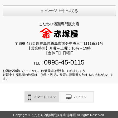
ページ上部へ戻る
こだわり酒類専門販売店
〒899-4332 鹿児島県霧島市国分中央三丁目11番21号
【営業時間】月曜～土曜：10時～19時
【定休日】日曜日
0995-45-0115
TEL：
お酒は20歳になってから。飲酒運転は絶対にやめましょう。
妊娠中や授乳期の飲酒は、胎児・乳児の発育に悪影響を与えるおそれがありま
す。
スマートフォン
パソコン
Copyright © こだわり酒類専門販売店 赤塚屋 All rights Reserved.