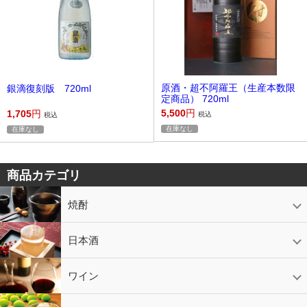
原酒・超不阿羅王（生産本数限
銀滴復刻版 720ml
定商品） 720ml
5,500
円
1,705
円
税込
税込
在庫なし
在庫なし
商品カテゴリ
焼酎
芋焼酎
かめ壷入り焼酎
黒糖焼酎
米焼酎
麦焼酎
そば焼酎
泡盛
とうもろこし焼酎
ギフトコーナー
セットコーナー
益々繁盛
鹿児島限定
日本酒
日本酒
スパークリング
ギフト
ワイン