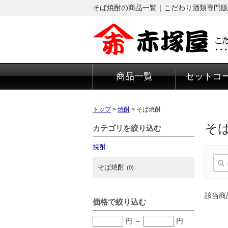
そば焼酎の商品一覧｜こだわり酒類専門販
商品一覧
セットコ
トップ
>
焼酎
>
そば焼酎
そ
カテゴリを絞り込む
焼酎
そば焼酎
(0)
該当商
価格で絞り込む
円
～
円