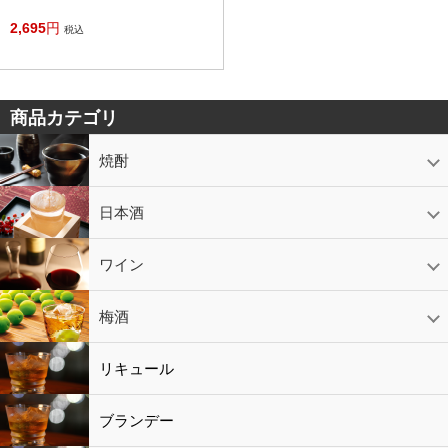
2,695
円
税込
商品カテゴリ
焼酎
芋焼酎
かめ壷入り焼酎
黒糖焼酎
米焼酎
麦焼酎
そば焼酎
泡盛
とうもろこし焼酎
ギフトコーナー
セットコーナー
益々繁盛
鹿児島限定
日本酒
日本酒
スパークリング
ギフト
ワイン
赤ワイン
白ワイン
ロゼワイン
スパークリング
シャンパン
梅酒
梅酒
シャンパン
リキュール
リキュール
ブランデー