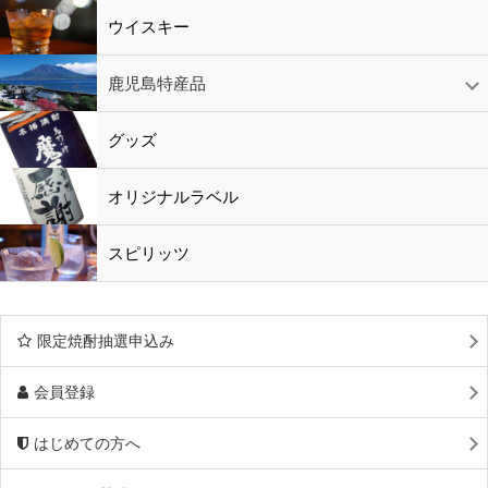
ウイスキー
鹿児島特産品
黒酢・酢
水
鹿児島特産品
おつまみ
グッズ
オリジナルラベル
スピリッツ
限定焼酎抽選申込み
会員登録
はじめての方へ