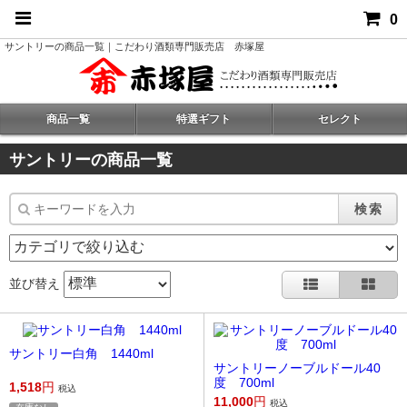
0
サントリーの商品一覧｜こだわり酒類専門販売店 赤塚屋
商品一覧
特選ギフト
セレクト
サントリーの商品一覧
検索
並び替え
サントリー白角 1440ml
サントリーノーブルドール40
度 700ml
1,518
円
税込
11,000
円
税込