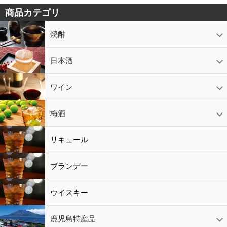
商品カテゴリ
焼酎
芋焼酎
かめ壷入り焼酎
黒糖焼酎
米焼酎
麦焼酎
そば焼酎
泡盛
とうもろこし焼酎
ギフトコーナー
セットコーナー
益々繁盛
鹿児島限定
日本酒
日本酒
スパークリング
ギフト
ワイン
赤ワイン
白ワイン
ロゼワイン
スパークリング
シャンパン
梅酒
梅酒
シャンパン
リキュール
リキュール
ブランデー
ウイスキー
鹿児島特産品