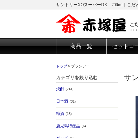
サントリーXOスーパーDX 700ml｜こ
商品一覧
セットコ
トップ
>
ブランデー
サン
カテゴリを絞り込む
焼酎
(741)
日本酒
(31)
梅酒
(18)
鹿児島特産品
(6)