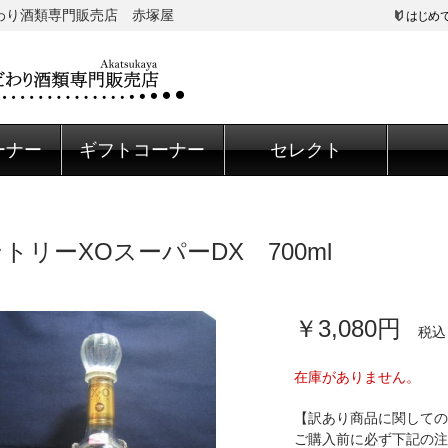
だわり酒類専門販売店 赤塚屋
はじめ
ーナー
ギフトコーナー
セレクト
トリーXOスーパーDX 700ml
￥3,080円
税込
在庫がありません。
【訳あり商品に関しての
ご購入前に必ず下記の注