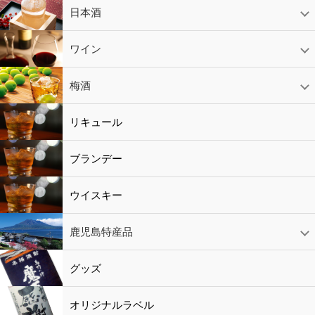
芋焼酎
かめ壷入り焼酎
黒糖焼酎
米焼酎
麦焼酎
そば焼酎
泡盛
とうもろこし焼酎
ギフトコーナー
セットコーナー
益々繁盛
鹿児島限定
日本酒
日本酒
スパークリング
ギフト
ワイン
赤ワイン
白ワイン
ロゼワイン
スパークリング
シャンパン
梅酒
梅酒
シャンパン
リキュール
リキュール
ブランデー
ウイスキー
鹿児島特産品
黒酢・酢
水
鹿児島特産品
おつまみ
グッズ
オリジナルラベル