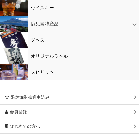
ウイスキー
鹿児島特産品
黒酢・酢
水
鹿児島特産品
おつまみ
グッズ
オリジナルラベル
スピリッツ
限定焼酎抽選申込み
会員登録
はじめての方へ