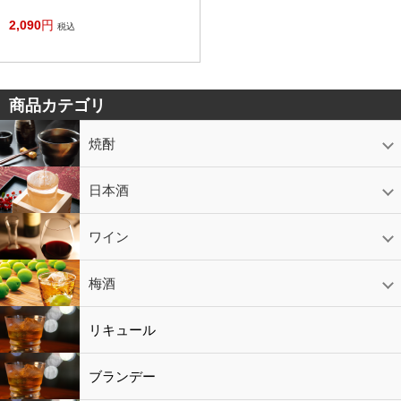
2,090
円
税込
商品カテゴリ
焼酎
芋焼酎
かめ壷入り焼酎
黒糖焼酎
米焼酎
麦焼酎
そば焼酎
泡盛
とうもろこし焼酎
ギフトコーナー
セットコーナー
益々繁盛
鹿児島限定
日本酒
日本酒
スパークリング
ギフト
ワイン
赤ワイン
白ワイン
ロゼワイン
スパークリング
シャンパン
梅酒
梅酒
シャンパン
リキュール
リキュール
ブランデー