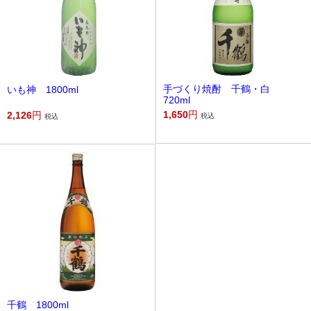
手づくり焼酎 千鶴・白
いも神 1800ml
720ml
1,650
円
2,126
円
税込
税込
千鶴 1800ml