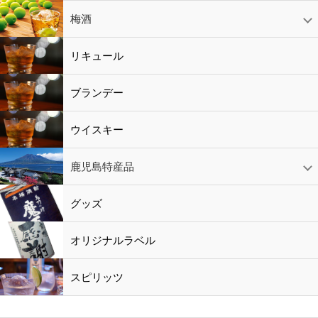
赤ワイン
白ワイン
ロゼワイン
スパークリング
シャンパン
梅酒
梅酒
シャンパン
リキュール
リキュール
ブランデー
ウイスキー
鹿児島特産品
黒酢・酢
水
鹿児島特産品
おつまみ
グッズ
オリジナルラベル
スピリッツ