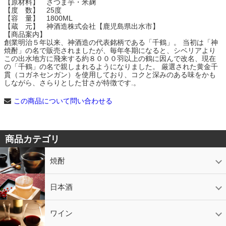
【原材料】 さつま芋・米麹
【度 数】 25度
【容 量】 1800ML
【蔵 元】 神酒造株式会社【鹿児島県出水市】
【商品案内】
創業明治５年以来、神酒造の代表銘柄である「千鶴」。 当初は「神
焼酎」の名で販売されましたが、毎年冬期になると、シベリアより
この出水地方に飛来する約８０００羽以上の鶴に因んで改名、現在
の「千鶴」の名で親しまれるようになりました。 厳選された黄金千
貫（コガネセンガン）を使用しており、コクと深みのある味をかも
しながら、さらりとした甘さが特徴です.。
この商品について問い合わせる
商品カテゴリ
焼酎
芋焼酎
かめ壷入り焼酎
黒糖焼酎
米焼酎
麦焼酎
そば焼酎
泡盛
とうもろこし焼酎
ギフトコーナー
セットコーナー
益々繁盛
鹿児島限定
日本酒
日本酒
スパークリング
ギフト
ワイン