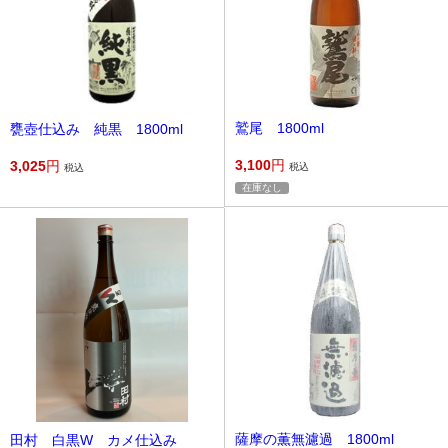
鷲尾 1800ml
甕壺仕込み 純黒 1800ml
3,100
円
3,025
円
税込
税込
在庫なし
薩摩の薫無濾過 1800ml
田村 白黒W カメ仕込み