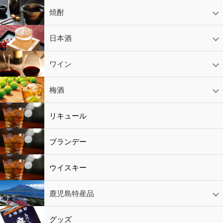
焼酎
芋焼酎
かめ壷入り焼酎
黒糖焼酎
米焼酎
麦焼酎
そば焼酎
泡盛
とうもろこし焼酎
ギフトコーナー
セットコーナー
益々繁盛
鹿児島限定
日本酒
日本酒
スパークリング
ギフト
ワイン
赤ワイン
白ワイン
ロゼワイン
スパークリング
シャンパン
梅酒
梅酒
シャンパン
リキュール
リキュール
ブランデー
ウイスキー
鹿児島特産品
黒酢・酢
水
鹿児島特産品
おつまみ
グッズ