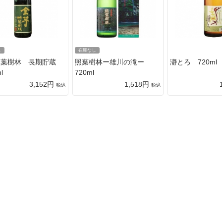
し
在庫なし
照葉樹林 長期貯蔵
照葉樹林ー雄川の滝ー
瀞とろ 720ml
l
720ml
3,152円
1,518円
税込
税込