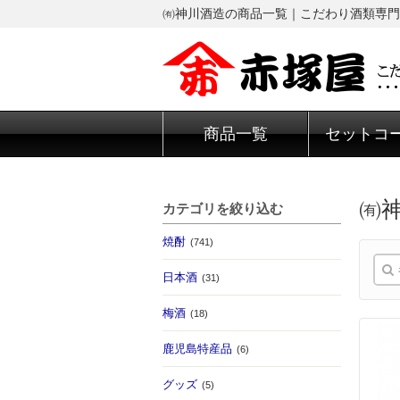
㈲神川酒造の商品一覧｜こだわり酒類専門
商品一覧
セットコ
㈲
カテゴリを絞り込む
焼酎
(741)
日本酒
(31)
梅酒
(18)
鹿児島特産品
(6)
グッズ
(5)