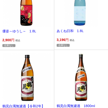
あくね日和 1.8L
優姿～ゆうし～ 1.8L
3,196
円
2,900
円
税込
税込
在庫なし
在庫なし
鶴見白濁無濾過 1800ml
鶴見白濁無濾過【令和2年】