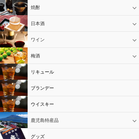
焼酎
芋焼酎
かめ壷入り焼酎
黒糖焼酎
米焼酎
麦焼酎
そば焼酎
泡盛
とうもろこし焼酎
ギフトコーナー
セットコーナー
益々繁盛
鹿児島限定
日本酒
日本酒
スパークリング
ギフト
ワイン
赤ワイン
白ワイン
ロゼワイン
スパークリング
シャンパン
梅酒
梅酒
シャンパン
リキュール
リキュール
ブランデー
ウイスキー
鹿児島特産品
黒酢・酢
水
鹿児島特産品
おつまみ
グッズ