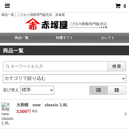
0
商品一覧｜こだわり酒類専門販売店 赤塚屋
商品一覧
特選ギフト
セレクト
商品一覧
検索
並び替え
大和桜 new classic 1.8L
円
3,500
税込