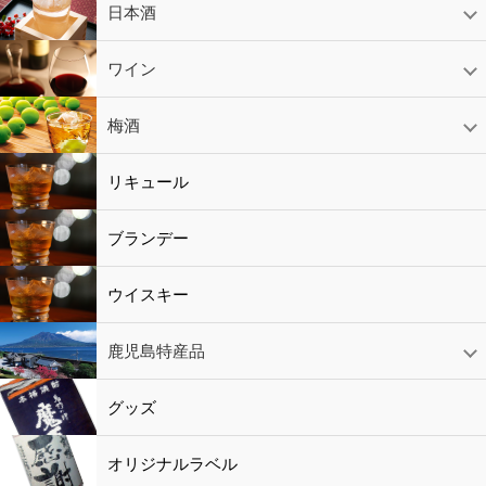
芋焼酎
かめ壷入り焼酎
黒糖焼酎
米焼酎
麦焼酎
そば焼酎
泡盛
とうもろこし焼酎
ギフトコーナー
セットコーナー
益々繁盛
鹿児島限定
日本酒
日本酒
スパークリング
ギフト
ワイン
赤ワイン
白ワイン
ロゼワイン
スパークリング
シャンパン
梅酒
梅酒
シャンパン
リキュール
リキュール
ブランデー
ウイスキー
鹿児島特産品
黒酢・酢
水
鹿児島特産品
おつまみ
グッズ
オリジナルラベル