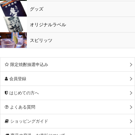
黒酢・酢
水
鹿児島特産品
おつまみ
グッズ
オリジナルラベル
スピリッツ
限定焼酎抽選申込み
会員登録
はじめての方へ
よくある質問
ショッピングガイド