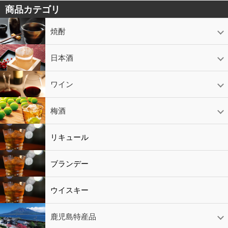
商品カテゴリ
焼酎
芋焼酎
かめ壷入り焼酎
黒糖焼酎
米焼酎
麦焼酎
そば焼酎
泡盛
とうもろこし焼酎
ギフトコーナー
セットコーナー
益々繁盛
鹿児島限定
日本酒
日本酒
スパークリング
ギフト
ワイン
赤ワイン
白ワイン
ロゼワイン
スパークリング
シャンパン
梅酒
梅酒
シャンパン
リキュール
リキュール
ブランデー
ウイスキー
鹿児島特産品