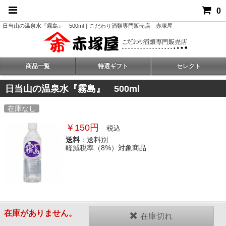
0
日当山の温泉水『霧島』 500ml｜こだわり酒類専門販売店 赤塚屋
商品一覧
特選ギフト
セレクト
日当山の温泉水『霧島』 500ml
在庫なし
￥150円
税込
送料
：送料別
軽減税率（8%）対象商品
在庫がありません。
在庫切れ