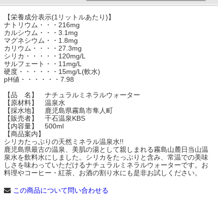
【栄養成分表示(1リットルあたり)】
ナトリウム・・・216mg
カルシウム・・・3.1mg
マグネシウム・・1.8mg
カリウム・・・・27.3mg
シリカ・・・・・120mg/L
サルフェート・・11mg/L
硬度・・・・・・15mg/L(軟水)
pH値・・・・・・7.98
【品 名】 ナチュラルミネラルウォーター
【原材料】 温泉水
【採水地】 鹿児島県霧島市隼人町
【販売者】 千石温泉KBS
【内容量】 500ml
【商品案内】
シリカたっぷりの天然ミネラル温泉水!!
鹿児島県最古の温泉、美肌の湯として親しまれる霧島山麓日当山温
泉水を飲料水にしました。シリカをたっぷりと含み、常温での美味
しさを味わっていただけるナチュラルミネラルウォーターです。お
料理やコーヒー・紅茶、お酒の割り水にも是非お試しください。
この商品について問い合わせる