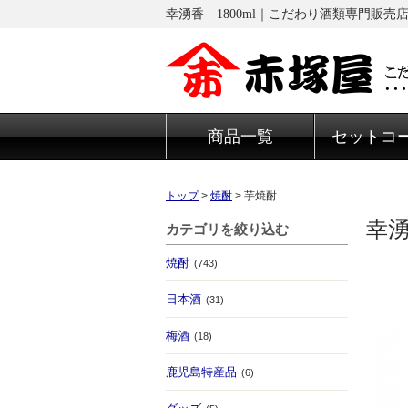
幸湧香 1800ml｜こだわり酒類専門販売
商品一覧
セットコ
トップ
>
焼酎
>
芋焼酎
幸湧
カテゴリを絞り込む
焼酎
(743)
日本酒
(31)
梅酒
(18)
鹿児島特産品
(6)