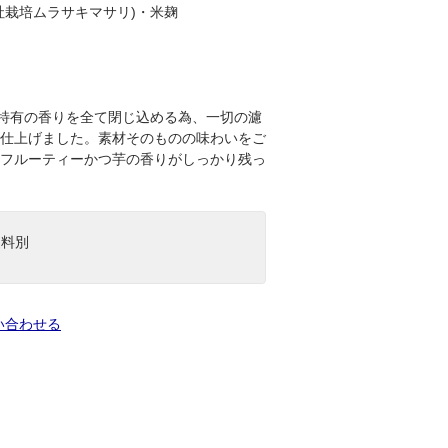
社栽培ムラサキマサリ)・米麹
)特有の香りを全て閉じ込める為、一切の濾
仕上げました。素材そのものの味わいをご
フルーティーかつ芋の香りがしっかり残っ
送料別
い合わせる