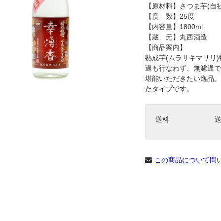
【原材料】さつま芋(自
【度 数】25度
【内容量】1800ml
【蔵 元】丸西酒造
【商品案内】
熟成芋(ムラサキマサリ
過も行なわず、無濾過で
堪能いただきたい逸品。
たタイプです。
送料
この商品について問