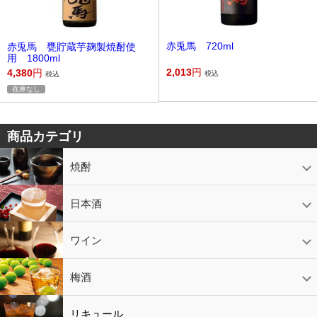
赤兎馬 720ml
赤兎馬 甕貯蔵芋麹製焼酎使
用 1800ml
2,013
円
4,380
円
税込
税込
在庫なし
商品カテゴリ
焼酎
芋焼酎
かめ壷入り焼酎
黒糖焼酎
米焼酎
麦焼酎
そば焼酎
泡盛
とうもろこし焼酎
ギフトコーナー
セットコーナー
益々繁盛
鹿児島限定
日本酒
日本酒
スパークリング
ギフト
ワイン
赤ワイン
白ワイン
ロゼワイン
スパークリング
シャンパン
梅酒
梅酒
シャンパン
リキュール
リキュール