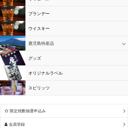
ブランデー
ウイスキー
鹿児島特産品
黒酢・酢
水
鹿児島特産品
おつまみ
グッズ
オリジナルラベル
スピリッツ
限定焼酎抽選申込み
会員登録