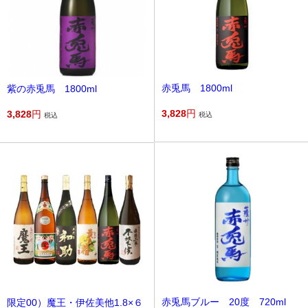
赤兎馬 1800ml
紫の赤兎馬 1800ml
3,828
円
3,828
円
税込
税込
赤兎馬ブルー 20度 720ml
限定00）魔王・伊佐美他1.8×６