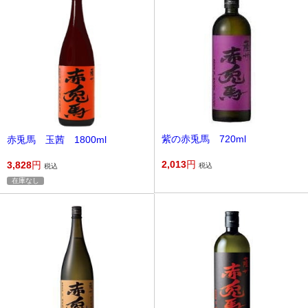
紫の赤兎馬 720ml
赤兎馬 玉茜 1800ml
2,013
円
3,828
円
税込
税込
在庫なし