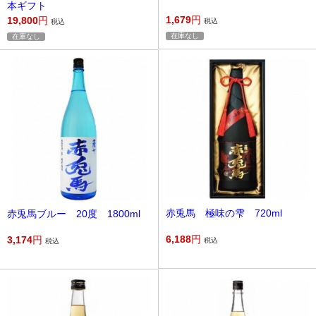
本ギフト
1,679
円
19,800
円
税込
税込
在庫なし
在庫なし
赤兎馬 極味の雫 720ml
赤兎馬ブルー 20度 1800ml
6,188
円
3,174
円
税込
税込