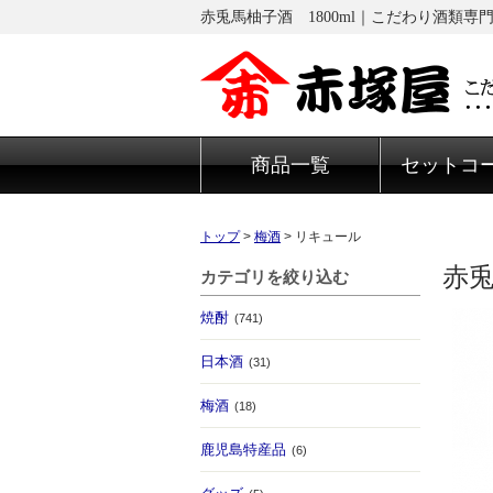
赤兎馬柚子酒 1800ml｜こだわり酒類専
商品一覧
セットコ
トップ
>
梅酒
>
リキュール
赤兎
カテゴリを絞り込む
焼酎
(741)
日本酒
(31)
梅酒
(18)
鹿児島特産品
(6)