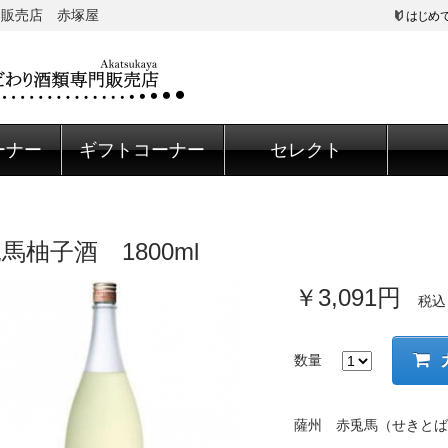
門販売店 赤塚屋
はじめ
ーナー
ギフトコーナー
セレクト
馬柚子酒 1800ml
￥3,091円
税込
数量
薩州 赤兎馬（せきとば