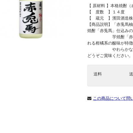
【 原材料 】本格焼酎
【 度数 】１４度
【 蔵元 】濱田酒造株
【商品説明】「赤兎馬柚
焼酎「赤兎馬」仕込みの
芋焼酎「赤兎馬」
れる柑橘系の酸味が特徴
やわらかな甘みと
どうぞご賞味ください。
送料
この商品について問