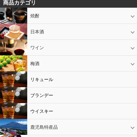
商品カテゴリ
焼酎
芋焼酎
かめ壷入り焼酎
黒糖焼酎
米焼酎
麦焼酎
そば焼酎
泡盛
とうもろこし焼酎
ギフトコーナー
セットコーナー
益々繁盛
鹿児島限定
日本酒
日本酒
スパークリング
ギフト
ワイン
赤ワイン
白ワイン
ロゼワイン
スパークリング
シャンパン
梅酒
梅酒
シャンパン
リキュール
リキュール
ブランデー
ウイスキー
鹿児島特産品