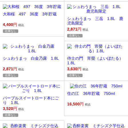
大和桜 497 36度 3年貯蔵
シュわうまっ 三岳 1.8L 鹿
児島限定
4,400
円
税込
2,871
円
税込
在庫なし
在庫なし
シュわうまっ 白金乃露 1.8L
侍士の門 宵螢（よいぼたる）
1.8L
2,871
円
3,630
円
税込
税込
在庫なし
在庫なし
住の江 36年貯蔵 750ml
パープルスイートロード本にご
り 1.8L
16,500
円
税込
3,520
円
税込
在庫なし