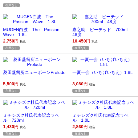
在庫なし
MUGEN白波 The Passion
嘉之助 ピーテッド 700ml
Wave 1.8L
48度
2,750
円
10,450
円
税込
税込
在庫なし
在庫なし
菱田蒸留所ニューボーンPrelude
一夏一会（いちげいちえ）1.8L
5,500
円
3,080
円
税込
税込
在庫なし
在庫なし
ミチシズク杜氏代表記念ラベ
ミチシズク杜氏代表記念ラベ
ル 720ml
ル 1.8L
1,430
円
2,860
円
税込
税込
在庫なし
在庫なし