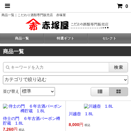
0
商品一覧｜こだわり酒類専門販売店 赤塚屋
商品一覧
特選ギフト
セレクト
商品一覧
検索
並び替え
川越壺 1.8L
侍士の門 ６年古酒バーボン樽
貯蔵 1.8L
8,000
円
税込
7,260
円
税込