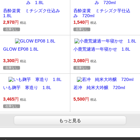
呑酔楽黄 ミチシズク仕込み
呑酔楽黄 ミチシズク芋仕込
1.8L
み 720ml
2,970
円
1,540
円
税込
税込
在庫なし
在庫なし
GLOW EP08 1.8L
小鹿荒濾過一年寝かせ 1.8L
3,300
円
3,080
円
税込
税込
在庫なし
在庫なし
いも麹芋 寒造り 1.8L
若冲 純米大吟醸 720ml
3,465
円
5,500
円
税込
税込
在庫なし
もっと見る