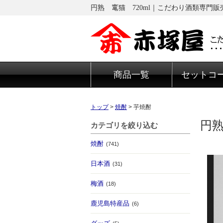
円熟 竃猫 720ml｜こだわり酒類専門
商品一覧
セットコ
トップ
>
焼酎
>
芋焼酎
円熟
カテゴリを絞り込む
焼酎
(741)
日本酒
(31)
梅酒
(18)
鹿児島特産品
(6)