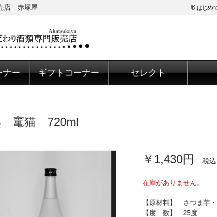
販売店 赤塚屋
はじめ
ーナー
ギフトコーナー
セレクト
 竃猫 720ml
￥1,430円
税込
在庫がありません。
【原材料】 さつま芋・
【度 数】 25度