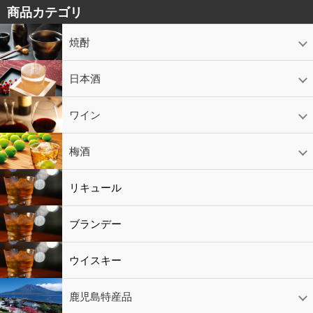
商品カテゴリ
焼酎
芋焼酎
かめ壷入り焼酎
黒糖焼酎
米焼酎
麦焼酎
そば焼酎
泡盛
とうもろこし焼酎
ギフトコーナー
セットコーナー
益々繁盛
鹿児島限定
日本酒
日本酒
スパークリング
ギフト
ワイン
赤ワイン
白ワイン
ロゼワイン
スパークリング
シャンパン
梅酒
梅酒
シャンパン
リキュール
リキュール
ブランデー
ウイスキー
鹿児島特産品