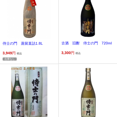
古酒 旧酎 侍士の門 720ml
侍士の門 蒸留直詰1.8L
3,300
円
3,949
円
税込
税込
在庫なし