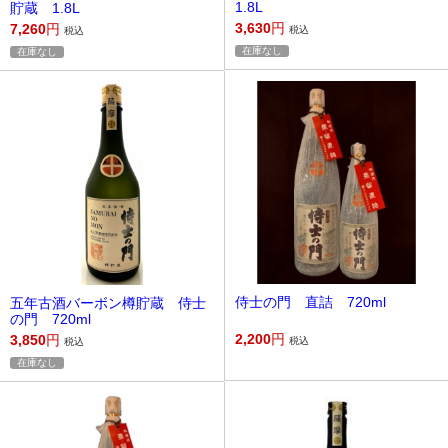
1.8L
貯蔵 1.8L
3,630
円
7,260
円
税込
税込
在庫なし
在庫なし
侍士の門 直詰 720ml
五年古酒バーボン樽貯蔵 侍士
の門 720ml
2,200
円
3,850
円
税込
税込
在庫なし