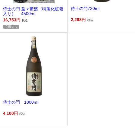
侍士の門720ml
侍士の門 益々繁盛（特製化粧箱
入り） 4500ml
2,288
円
16,753
円
税込
税込
在庫なし
侍士の門 1800ml
4,100
円
税込