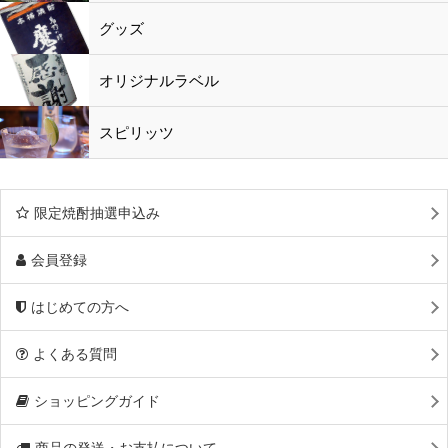
黒酢・酢
水
鹿児島特産品
おつまみ
グッズ
オリジナルラベル
スピリッツ
限定焼酎抽選申込み
会員登録
はじめての方へ
よくある質問
ショッピングガイド
商品の発送・お支払について