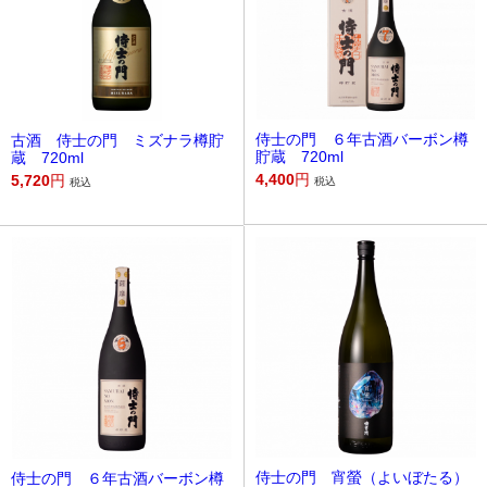
侍士の門 ６年古酒バーボン樽
古酒 侍士の門 ミズナラ樽貯
貯蔵 720ml
蔵 720ml
4,400
円
5,720
円
税込
税込
侍士の門 宵螢（よいぼたる）
侍士の門 ６年古酒バーボン樽