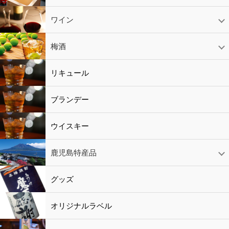
日本酒
スパークリング
ギフト
ワイン
赤ワイン
白ワイン
ロゼワイン
スパークリング
シャンパン
梅酒
梅酒
シャンパン
リキュール
リキュール
ブランデー
ウイスキー
鹿児島特産品
黒酢・酢
水
鹿児島特産品
おつまみ
グッズ
オリジナルラベル