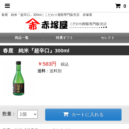
0
春鹿 純米『超辛口』300ml｜こだわり酒類専門販売店 赤塚屋
商品一覧
特選ギフト
セレクト
春鹿 純米『超辛口』300ml
￥583円
税込
送料
：送料別
数量：
カートに入れる