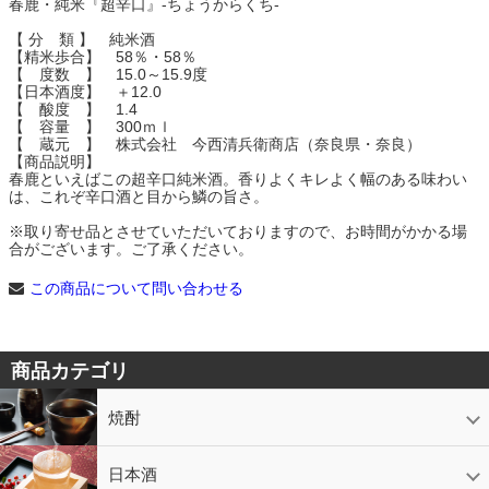
春鹿・純米『超辛口』-ちょうからくち-
【 分 類 】 純米酒
【精米歩合】 58％・58％
【 度数 】 15.0～15.9度
【日本酒度】 ＋12.0
【 酸度 】 1.4
【 容量 】 300ｍｌ
【 蔵元 】 株式会社 今西清兵衛商店（奈良県・奈良）
【商品説明】
春鹿といえばこの超辛口純米酒。香りよくキレよく幅のある味わい
は、これぞ辛口酒と目から鱗の旨さ。
※取り寄せ品とさせていただいておりますので、お時間がかかる場
合がございます。ご了承ください。
この商品について問い合わせる
商品カテゴリ
焼酎
芋焼酎
かめ壷入り焼酎
黒糖焼酎
米焼酎
麦焼酎
そば焼酎
泡盛
とうもろこし焼酎
ギフトコーナー
セットコーナー
益々繁盛
鹿児島限定
日本酒