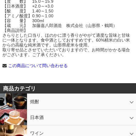
【度 数】 15.0～15.9
【日本酒度】 +2.0～+3.0
【酸 度】 1.40～1.50
【アミノ酸度】0.90～1.00
【容 量】 300ml
【蔵 元】 加藤嘉八郎酒造 株式会社（山形県・鶴岡）
【商品説明】
さらりとした口当り、ほのかに漂う香りがやがて適度な旨味と甘味
に一体となります。食中酒としておすすめです。60%精米の白い米
からの高級な純米酒です。山形県産米を使用。
取り寄せ品とさせていただいておりますので、お時間がかかる場合
がございます。ご了承ください。
この商品について問い合わせる
商品カテゴリ
焼酎
芋焼酎
かめ壷入り焼酎
黒糖焼酎
米焼酎
麦焼酎
そば焼酎
泡盛
とうもろこし焼酎
ギフトコーナー
セットコーナー
益々繁盛
鹿児島限定
日本酒
日本酒
スパークリング
ギフト
ワイン