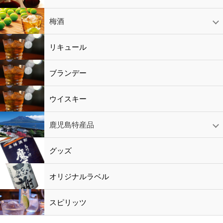
赤ワイン
白ワイン
ロゼワイン
スパークリング
シャンパン
梅酒
梅酒
シャンパン
リキュール
リキュール
ブランデー
ウイスキー
鹿児島特産品
黒酢・酢
水
鹿児島特産品
おつまみ
グッズ
オリジナルラベル
スピリッツ