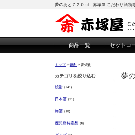
夢のあと７２０ml - 赤塚屋 こだわり
商品一覧
セットコ
トップ
>
焼酎
>
麦焼酎
夢の
カテゴリを絞り込む
焼酎
(741)
日本酒
(31)
梅酒
(18)
鹿児島特産品
(6)