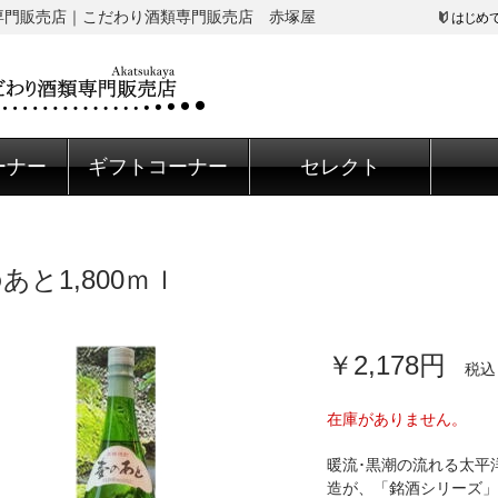
酒類専門販売店｜こだわり酒類専門販売店 赤塚屋
はじめ
ーナー
ギフトコーナー
セレクト
あと1,800ｍｌ
￥2,178円
税込
在庫がありません。
暖流･黒潮の流れる太平
造が、「銘酒シリーズ」