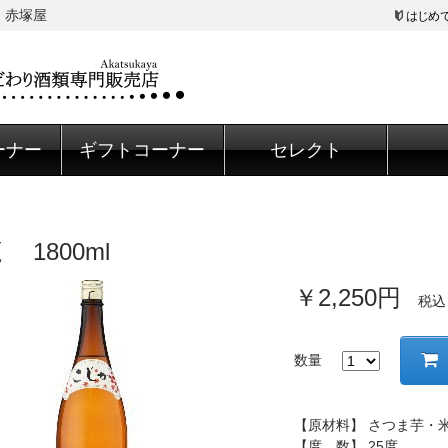
 赤塚屋
はじめ
ーナー
ギフトコーナー
セレクト
 1800ml
￥2,250円
税込
数量
【原材料】 さつま芋・
【度 数】 25度