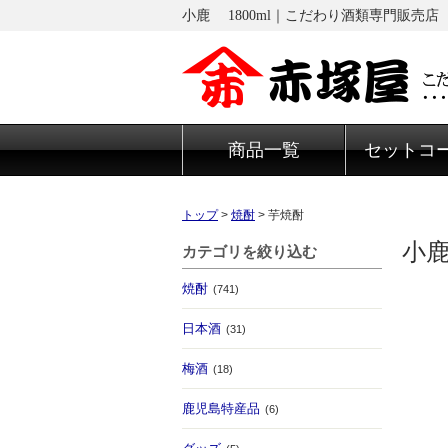
小鹿 1800ml｜こだわり酒類専門販売店
商品一覧
セットコ
トップ
>
焼酎
>
芋焼酎
小鹿
カテゴリを絞り込む
焼酎
(741)
日本酒
(31)
梅酒
(18)
鹿児島特産品
(6)