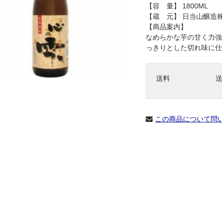
【容 量】 1800ML
【蔵 元】 日当山醸造
【商品案内】
なめらかな芋の甘く力強
っきりとした切れ味に仕
送料
この商品について問