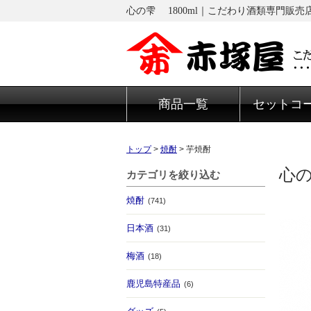
心の雫 1800ml｜こだわり酒類専門販売
商品一覧
セットコ
トップ
>
焼酎
>
芋焼酎
心の
カテゴリを絞り込む
焼酎
(741)
日本酒
(31)
梅酒
(18)
鹿児島特産品
(6)