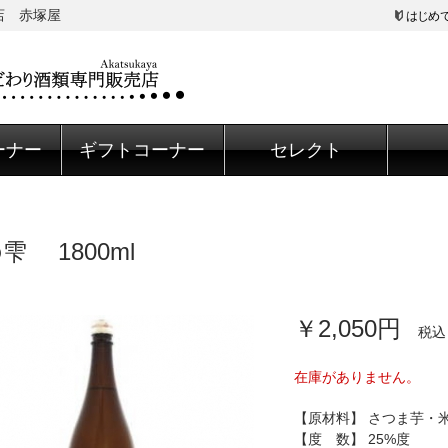
店 赤塚屋
はじめ
ーナー
ギフトコーナー
セレクト
雫 1800ml
￥2,050円
税込
在庫がありません。
【原材料】 さつま芋・
【度 数】 25%度