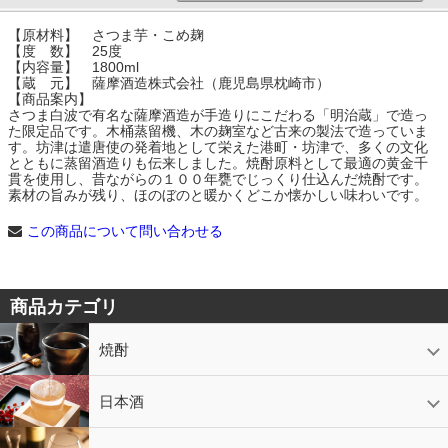
【原材料】 さつま芋・こめ麹
【度 数】 25度
【内容量】 1800ml
【蔵 元】 薩摩酒造株式会社（鹿児島県枕崎市）
【商品案内】
さつま白波で有名な薩摩酒造が手造りにこだわる「明治蔵」で造っ
た限定品です。木桶蒸留機、木の麹室など古来の製法で造っていま
す。坊津は遣唐使の発着地として栄えた港町・坊津で、多くの文化
とともに蒸留酒造りも伝来しました。焼酎原料として最適の黄金千
貫を使用し、昔ながらの１００年甕でじっくり仕込んだ焼酎です。
素材の旨みが残り、ほのぼのと暖かくどこか懐かしい味わいです。
この商品について問い合わせる
商品カテゴリ
焼酎
芋焼酎
かめ壷入り焼酎
黒糖焼酎
米焼酎
麦焼酎
そば焼酎
泡盛
とうもろこし焼酎
ギフトコーナー
セットコーナー
益々繁盛
鹿児島限定
日本酒