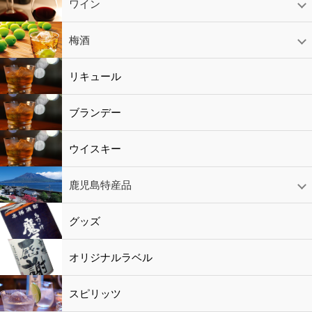
日本酒
スパークリング
ギフト
ワイン
赤ワイン
白ワイン
ロゼワイン
スパークリング
シャンパン
梅酒
梅酒
シャンパン
リキュール
リキュール
ブランデー
ウイスキー
鹿児島特産品
黒酢・酢
水
鹿児島特産品
おつまみ
グッズ
オリジナルラベル
スピリッツ