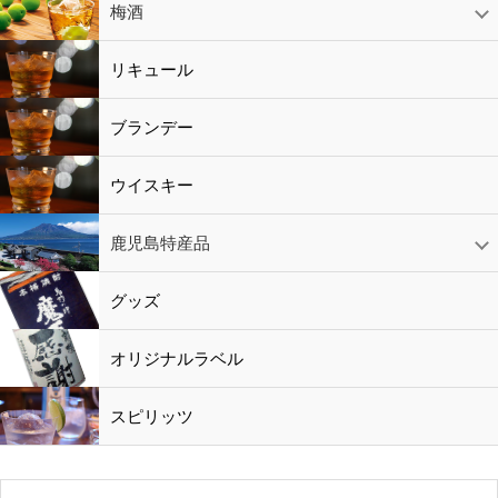
赤ワイン
白ワイン
ロゼワイン
スパークリング
シャンパン
梅酒
梅酒
シャンパン
リキュール
リキュール
ブランデー
ウイスキー
鹿児島特産品
黒酢・酢
水
鹿児島特産品
おつまみ
グッズ
オリジナルラベル
スピリッツ