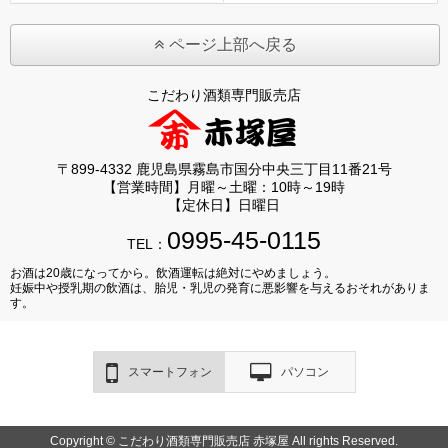
ページ上部へ戻る
こだわり酒類専門販売店
〒899-4332 鹿児島県霧島市国分中央三丁目11番21号
【営業時間】月曜～土曜：10時～19時
【定休日】日曜日
0995-45-0115
TEL：
お酒は20歳になってから。飲酒運転は絶対にやめましょう。
妊娠中や授乳期の飲酒は、胎児・乳児の発育に悪影響を与えるおそれがありま
す。
スマートフォン
パソコン
Copyright © こだわり酒類専門販売店 赤塚屋 All rights Reserved.