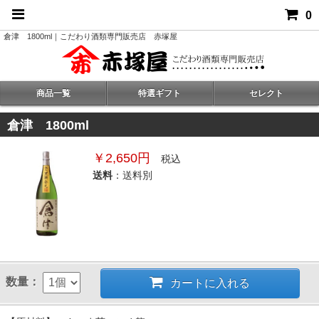
0
倉津 1800ml｜こだわり酒類専門販売店 赤塚屋
商品一覧
特選ギフト
セレクト
倉津 1800ml
￥2,650円
税込
送料
：送料別
数量：
カートに入れる