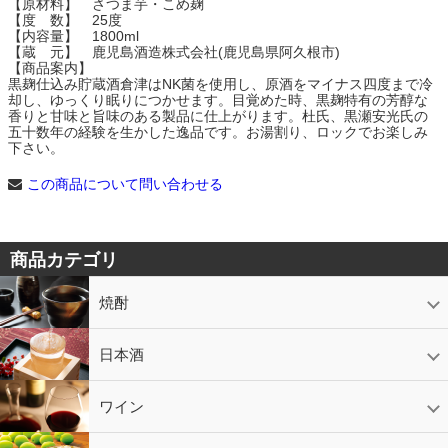
【原材料】 さつま芋・こめ麹
【度 数】 25度
【内容量】 1800ml
【蔵 元】 鹿児島酒造株式会社(鹿児島県阿久根市)
【商品案内】
黒麹仕込み貯蔵酒倉津はNK菌を使用し、原酒をマイナス四度まで冷
却し、ゆっくり眠りにつかせます。目覚めた時、黒麹特有の芳醇な
香りと甘味と旨味のある製品に仕上がります。杜氏、黒瀬安光氏の
五十数年の経験を生かした逸品です。お湯割り、ロックでお楽しみ
下さい。
この商品について問い合わせる
商品カテゴリ
焼酎
芋焼酎
かめ壷入り焼酎
黒糖焼酎
米焼酎
麦焼酎
そば焼酎
泡盛
とうもろこし焼酎
ギフトコーナー
セットコーナー
益々繁盛
鹿児島限定
日本酒
日本酒
スパークリング
ギフト
ワイン