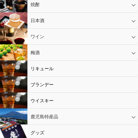
焼酎
芋焼酎
かめ壷入り焼酎
黒糖焼酎
米焼酎
麦焼酎
そば焼酎
泡盛
とうもろこし焼酎
ギフトコーナー
セットコーナー
益々繁盛
鹿児島限定
日本酒
日本酒
スパークリング
ギフト
ワイン
赤ワイン
白ワイン
ロゼワイン
スパークリング
シャンパン
梅酒
梅酒
シャンパン
リキュール
リキュール
ブランデー
ウイスキー
鹿児島特産品
黒酢・酢
水
鹿児島特産品
おつまみ
グッズ