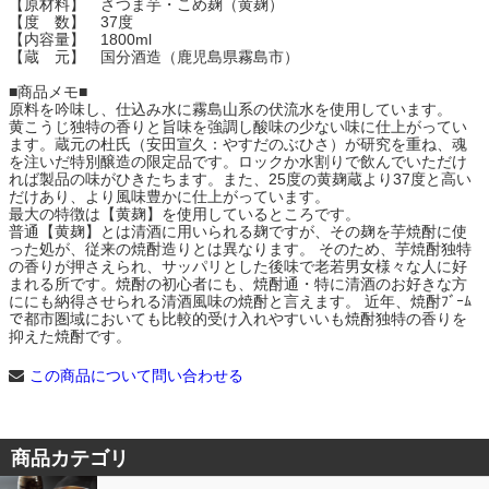
【原材料】 さつま芋・こめ麹（黄麹）
【度 数】 37度
【内容量】 1800ml
【蔵 元】 国分酒造（鹿児島県霧島市）
■商品メモ■
原料を吟味し、仕込み水に霧島山系の伏流水を使用しています。
黄こうじ独特の香りと旨味を強調し酸味の少ない味に仕上がってい
ます。蔵元の杜氏（安田宣久：やすだのぶひさ）が研究を重ね、魂
を注いだ特別醸造の限定品です。ロックか水割りで飲んでいただけ
れば製品の味がひきたちます。また、25度の黄麹蔵より37度と高い
だけあり、より風味豊かに仕上がっています。
最大の特徴は【黄麹】を使用しているところです。
普通【黄麹】とは清酒に用いられる麹ですが、その麹を芋焼酎に使
った処が、従来の焼酎造りとは異なります。 そのため、芋焼酎独特
の香りが押さえられ、サッパリとした後味で老若男女様々な人に好
まれる所です。焼酎の初心者にも、焼酎通・特に清酒のお好きな方
ににも納得させられる清酒風味の焼酎と言えます。 近年、焼酎ﾌﾞｰﾑ
で都市圏域においても比較的受け入れやすいいも焼酎独特の香りを
抑えた焼酎です。
この商品について問い合わせる
商品カテゴリ