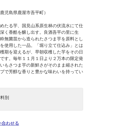
鹿児島県鹿屋市吾平町）
めたる芋、国見山系原生林の伏流水にて仕
深く香酷を醸し出す。良酒吾平の里に生
粋無菌苗から造られたさつま芋を原料とし
を使用した一品。「堀り立て仕込み」とは
穫期を迎えるが、早朝収穫した芋をその日
です。毎年１１月１日より２万本の限定発
いもさつま芋の新鮮さがそのまま縮された
プで芳醇な香りと豊かな味わいを持ってい
送料別
い合わせる