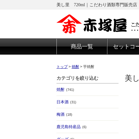
美し里 720ml｜こだわり酒類専門販売店
商品一覧
セットコ
トップ
>
焼酎
>
芋焼酎
美し
カテゴリを絞り込む
焼酎
(741)
日本酒
(31)
梅酒
(18)
鹿児島特産品
(6)