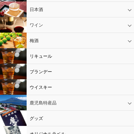
芋焼酎
かめ壷入り焼酎
黒糖焼酎
米焼酎
麦焼酎
そば焼酎
泡盛
とうもろこし焼酎
ギフトコーナー
セットコーナー
益々繁盛
鹿児島限定
日本酒
日本酒
スパークリング
ギフト
ワイン
赤ワイン
白ワイン
ロゼワイン
スパークリング
シャンパン
梅酒
梅酒
シャンパン
リキュール
リキュール
ブランデー
ウイスキー
鹿児島特産品
黒酢・酢
水
鹿児島特産品
おつまみ
グッズ
オリジナルラベル