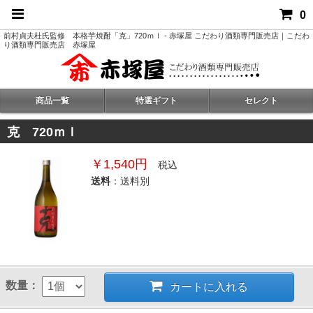
0
前村貞夫杜氏監修 本格芋焼酎「克」720ｍｌ - 赤塚屋 こだわり酒類専門販売店｜こだわ
り酒類専門販売店 赤塚屋
商品一覧
特選ギフト
セレクト
克 720ｍｌ
￥1,540円
税込
送料
：送料別
数量：
カートに入れる