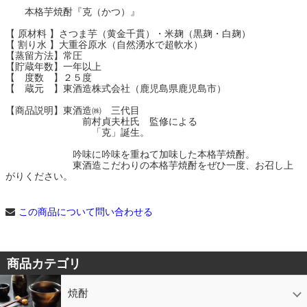
本格芋焼酎『克（かつ）』
【 原材料 】さつま芋（黄金千貫）・米麹（黒麹・白麹）
【 割り水 】大重谷原水（自然湧水で超軟水）
【蒸留方法】常圧
【貯蔵年数】一年以上
【 度数 】２５度
【 蔵元 】東酒造株式会社（鹿児島県鹿児島市）
【商品説明】東酒造㈱ 三代目
前村貞夫杜氏 監修による
「克」誕生。
吟味に吟味を重ねて加味した本格芋焼酎。
東酒造こだわりの本格芋焼酎をぜひ一度、お召し上
がりください。
この商品について問い合わせる
商品カテゴリ
焼酎