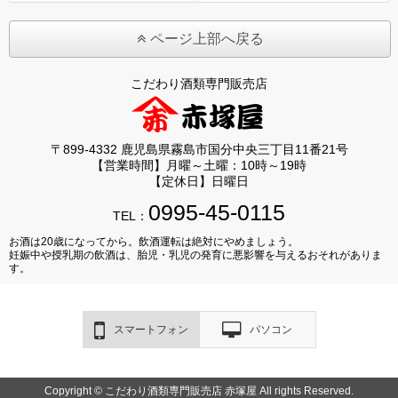
ページ上部へ戻る
こだわり酒類専門販売店
〒899-4332 鹿児島県霧島市国分中央三丁目11番21号
【営業時間】月曜～土曜：10時～19時
【定休日】日曜日
0995-45-0115
TEL：
お酒は20歳になってから。飲酒運転は絶対にやめましょう。
妊娠中や授乳期の飲酒は、胎児・乳児の発育に悪影響を与えるおそれがありま
す。
スマートフォン
パソコン
Copyright © こだわり酒類専門販売店 赤塚屋 All rights Reserved.