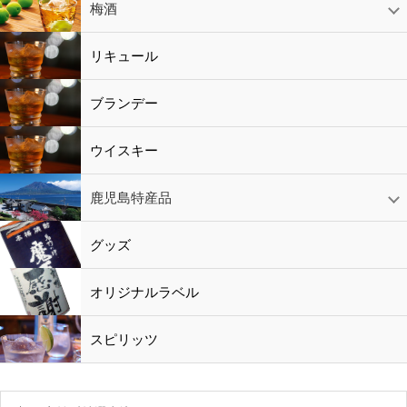
赤ワイン
白ワイン
ロゼワイン
スパークリング
シャンパン
梅酒
梅酒
シャンパン
リキュール
リキュール
ブランデー
ウイスキー
鹿児島特産品
黒酢・酢
水
鹿児島特産品
おつまみ
グッズ
オリジナルラベル
スピリッツ