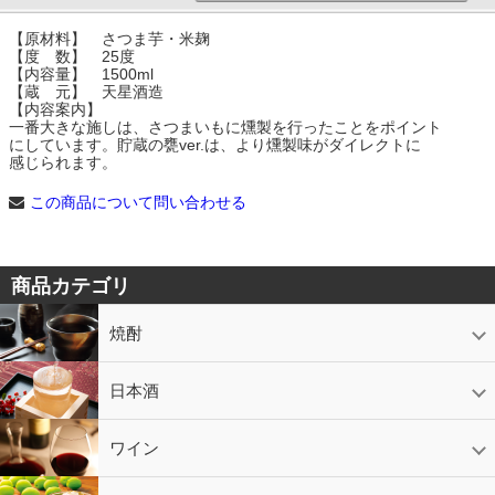
【原材料】 さつま芋・米麹
【度 数】 25度
【内容量】 1500ml
【蔵 元】 天星酒造
【内容案内】
一番大きな施しは、さつまいもに燻製を行ったことをポイント
にしています。貯蔵の甕ver.は、より燻製味がダイレクトに
感じられます。
この商品について問い合わせる
商品カテゴリ
焼酎
芋焼酎
かめ壷入り焼酎
黒糖焼酎
米焼酎
麦焼酎
そば焼酎
泡盛
とうもろこし焼酎
ギフトコーナー
セットコーナー
益々繁盛
鹿児島限定
日本酒
日本酒
スパークリング
ギフト
ワイン