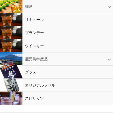
赤ワイン
白ワイン
ロゼワイン
スパークリング
シャンパン
梅酒
梅酒
シャンパン
リキュール
リキュール
ブランデー
ウイスキー
鹿児島特産品
黒酢・酢
水
鹿児島特産品
おつまみ
グッズ
オリジナルラベル
スピリッツ