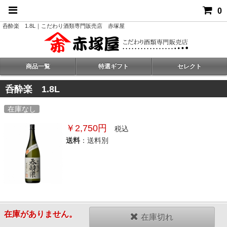
0
呑酔楽 1.8L｜こだわり酒類専門販売店 赤塚屋
商品一覧
特選ギフト
セレクト
呑酔楽 1.8L
在庫なし
￥2,750円
税込
送料
：送料別
在庫がありません。
在庫切れ