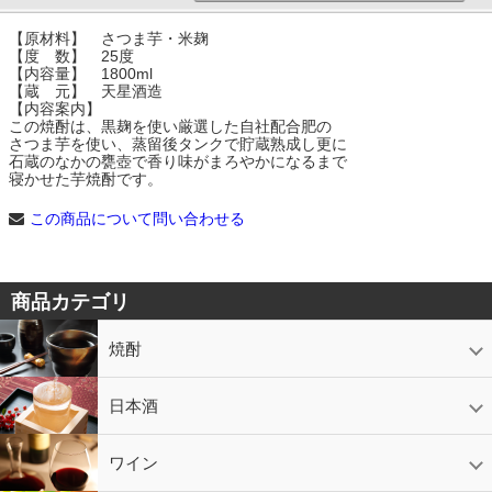
【原材料】 さつま芋・米麹
【度 数】 25度
【内容量】 1800ml
【蔵 元】 天星酒造
【内容案内】
この焼酎は、黒麹を使い厳選した自社配合肥の
さつま芋を使い、蒸留後タンクで貯蔵熟成し更に
石蔵のなかの甕壺で香り味がまろやかになるまで
寝かせた芋焼酎です。
この商品について問い合わせる
商品カテゴリ
焼酎
芋焼酎
かめ壷入り焼酎
黒糖焼酎
米焼酎
麦焼酎
そば焼酎
泡盛
とうもろこし焼酎
ギフトコーナー
セットコーナー
益々繁盛
鹿児島限定
日本酒
日本酒
スパークリング
ギフト
ワイン