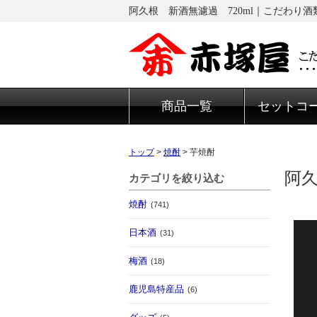
阿久根 新酒無濾過 720ml｜こだわり
商品一覧
セットコ
トップ
>
焼酎
>
芋焼酎
阿久
カテゴリを絞り込む
焼酎
(741)
日本酒
(31)
梅酒
(18)
鹿児島特産品
(6)