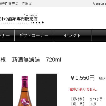
酒類専門販売店 赤塚屋
はじめ
ーナー
ギフトコーナー
セレクト
根 新酒無濾過 720ml
￥1,550円
税込
在庫がありません。
【原材料】 さつま芋・
【度 数】 25度