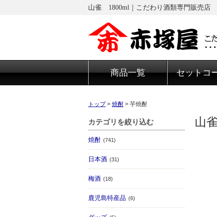
山雀 1800ml｜こだわり酒類専門販売店
商品一覧
セットコ
トップ
>
焼酎
>
芋焼酎
山雀
カテゴリを絞り込む
焼酎
(741)
日本酒
(31)
梅酒
(18)
鹿児島特産品
(6)