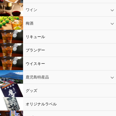
日本酒
スパークリング
ギフト
ワイン
赤ワイン
白ワイン
ロゼワイン
スパークリング
シャンパン
梅酒
梅酒
シャンパン
リキュール
リキュール
ブランデー
ウイスキー
鹿児島特産品
黒酢・酢
水
鹿児島特産品
おつまみ
グッズ
オリジナルラベル