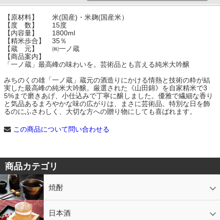
【原材料】 米(国産)・米麹(国産米）
【度 数】 15度
【内容量】 1800ml
【精米歩合】 35％
【蔵 元】 ㈱一ノ蔵
【商品案内】
「一ノ蔵」最高峰の味わいを。芸術品とも言える純米大吟醸
みちのくの雄「一ノ蔵」蔵元の酒造りにかける情熱と技術の粋が結
実した最高峰の純米大吟醸。厳選された《山田錦》を自家精米で3
5%まで磨きあげ、小仕込みで丁寧に醸しました。優雅で繊細な香り
と気品あるまろやかな味の広がりは、まさに芸術品。特別な日を飾
るのにふさわしく、大切な方への贈り物にしても喜ばれます。
この商品について問い合わせる
商品カテゴリ
焼酎
芋焼酎
かめ壷入り焼酎
黒糖焼酎
米焼酎
麦焼酎
そば焼酎
泡盛
とうもろこし焼酎
ギフトコーナー
セットコーナー
益々繁盛
鹿児島限定
日本酒