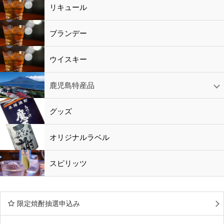
梅酒
シャンパン
リキュール
リキュール
ブランデー
ウイスキー
鹿児島特産品
黒酢・酢
水
鹿児島特産品
おつまみ
グッズ
オリジナルラベル
スピリッツ
限定焼酎抽選申込み