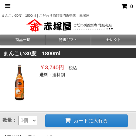
0
まんこい30度 1800ml｜こだわり酒類専門販売店 赤塚屋
商品一覧
特選ギフト
セレクト
まんこい30度 1800ml
￥3,740円
税込
送料
：送料別
数量：
カートに入れる