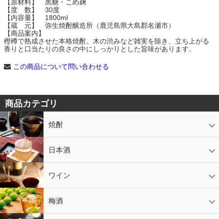
【原材料】 黒糖・こめ麹
【度 数】 30度
【内容量】 1800ml
【蔵 元】 弥生焼酎醸造所（鹿児島県大島郡名瀬市）
【商品案内】
樫樽で熟成させた本格焼酎。木の渋みなど雑実を除き、立ち上がる
香りと口当たりの良さの中にしっかりとした旨味があります。
この商品について問い合わせる
商品カテゴリ
焼酎
芋焼酎
かめ壷入り焼酎
黒糖焼酎
米焼酎
麦焼酎
そば焼酎
泡盛
とうもろこし焼酎
ギフトコーナー
セットコーナー
益々繁盛
鹿児島限定
日本酒
日本酒
スパークリング
ギフト
ワイン
赤ワイン
白ワイン
ロゼワイン
スパークリング
シャンパン
梅酒