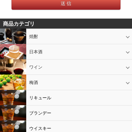
送 信
商品カテゴリ
焼酎
芋焼酎
かめ壷入り焼酎
黒糖焼酎
米焼酎
麦焼酎
そば焼酎
泡盛
とうもろこし焼酎
ギフトコーナー
セットコーナー
益々繁盛
鹿児島限定
日本酒
日本酒
スパークリング
ギフト
ワイン
赤ワイン
白ワイン
ロゼワイン
スパークリング
シャンパン
梅酒
梅酒
シャンパン
リキュール
リキュール
ブランデー
ウイスキー