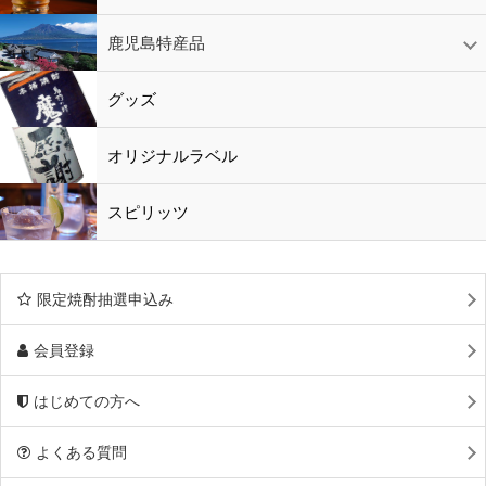
鹿児島特産品
黒酢・酢
水
鹿児島特産品
おつまみ
グッズ
オリジナルラベル
スピリッツ
限定焼酎抽選申込み
会員登録
はじめての方へ
よくある質問