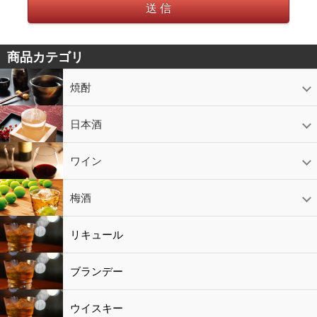
送 信
商品カテゴリ
焼酎
芋焼酎
かめ壷入り焼酎
黒糖焼酎
米焼酎
麦焼酎
そば焼酎
泡盛
とうもろこし焼酎
ギフトコーナー
セットコーナー
益々繁盛
鹿児島限定
日本酒
日本酒
スパークリング
ギフト
ワイン
赤ワイン
白ワイン
ロゼワイン
スパークリング
シャンパン
梅酒
梅酒
シャンパン
リキュール
リキュール
ブランデー
ウイスキー