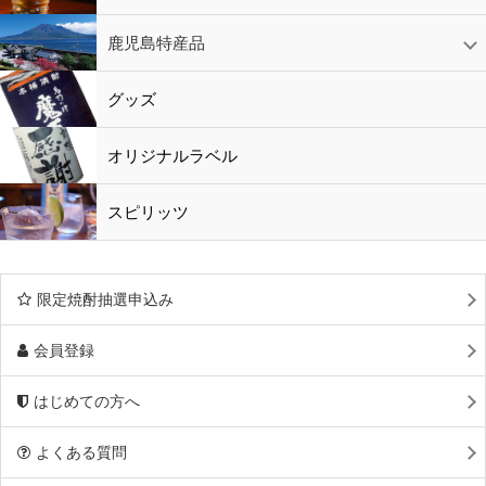
鹿児島特産品
黒酢・酢
水
鹿児島特産品
おつまみ
グッズ
オリジナルラベル
スピリッツ
限定焼酎抽選申込み
会員登録
はじめての方へ
よくある質問