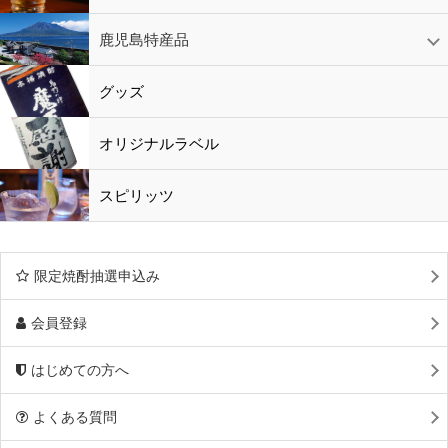
鹿児島特産品
黒酢・酢
水
鹿児島特産品
おつまみ
グッズ
オリジナルラベル
スピリッツ
限定焼酎抽選申込み
会員登録
はじめての方へ
よくある質問