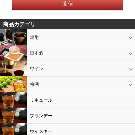
送 信
商品カテゴリ
焼酎
芋焼酎
かめ壷入り焼酎
黒糖焼酎
米焼酎
麦焼酎
そば焼酎
泡盛
とうもろこし焼酎
ギフトコーナー
セットコーナー
益々繁盛
鹿児島限定
日本酒
日本酒
スパークリング
ギフト
ワイン
赤ワイン
白ワイン
ロゼワイン
スパークリング
シャンパン
梅酒
梅酒
シャンパン
リキュール
リキュール
ブランデー
ウイスキー