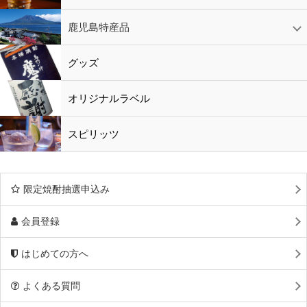
鹿児島特産品
黒酢・酢
水
鹿児島特産品
おつまみ
グッズ
オリジナルラベル
スピリッツ
限定焼酎抽選申込み
会員登録
はじめての方へ
よくある質問