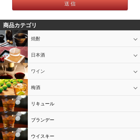
送 信
商品カテゴリ
焼酎
芋焼酎
かめ壷入り焼酎
黒糖焼酎
米焼酎
麦焼酎
そば焼酎
泡盛
とうもろこし焼酎
ギフトコーナー
セットコーナー
益々繁盛
鹿児島限定
日本酒
日本酒
スパークリング
ギフト
ワイン
赤ワイン
白ワイン
ロゼワイン
スパークリング
シャンパン
梅酒
梅酒
シャンパン
リキュール
リキュール
ブランデー
ウイスキー